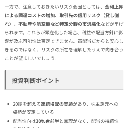
一方で、注意しておきたいリスク要因としては、
金利上昇
による調達コストの増加
、
取引先の信用リスク（貸し倒
れ）
、
不動産や航空機など特定分野の市況悪化
などが挙げ
られます。これらが顕在化した場合、利益や配当方針に影
響が及ぶ可能性は否定できません。高配当だからと安心し
きるのではなく、リスクの所在を理解したうえで向き合う
ことが望ましいでしょう。
投資判断ポイント
20期を超える
連続増配の実績
があり、株主還元への
姿勢が安定している
配当性向は
30%台前半
と無理がなく、配当の持続性