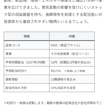
動産、航空機、環境・エネルギー関連など幅広い分野へ事
業を広げてきました。景気変動の影響を受けにくいストッ
ク型の収益基盤を持ち、長期保有を前提とする配当狙いの
投資家から着目されやすい銘柄といえるでしょう。
項目
内容
証券コード
8425（東証プライム）
業種
その他金融業（総合リース）
予想年間配当（2027年3月期）
52円（前期比1円増の見込み）
予想配当利回り
約3.5%
※株価により変動
連続増配
22期連続の見込み
配当性向の方針
30%台前半を目安
※利回り・株価は変動します。最新の数値は証券会社や各社IR資料でご