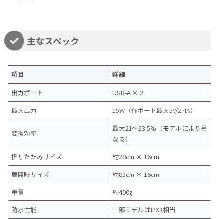
主なスペック
項目
詳細
出力ポート
USB-A × 2
最大出力
15W（各ポート最大5V/2.4A）
最大21〜23.5%（モデルにより異
変換効率
なる）
折りたたみサイズ
約28cm × 16cm
展開時サイズ
約83cm × 16cm
重量
約400g
防水性能
一部モデルはIPX3相当