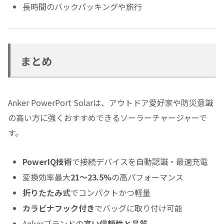
長時間のバックパッキングや旅行
まとめ
Anker PowerPort Solarは、アウトドア愛好家や防災意識
の高い方に強くおすすめできるソーラーチャージャーで
す。
PowerIQ技術
で接続デバイスを自動認識・最適充電
変換効率最大
21〜23.5%
の高パフォーマンス
折りたたみ式
でコンパクトかつ軽量
カラビナフック付き
でバッグに取り付け可能
Ankerブランドの
高い信頼性と品質