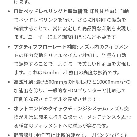
げます。
自動ベッドレベリングと振動補償:
印刷開始前に自動
でベッドレベリングを行い、さらに印刷中の振動を
補償することで、常に安定した高品質な印刷を実現し
ます。ユーザーによる調整はほとんど不要です。
アクティブフローレート補償:
ノズル内のフィラメン
トの圧力変動をリアルタイムで検知し、流量を自動
で調整することで、より均一で美しい印刷面を実現し
ます。これはBambu Lab独自の高度な技術です。
高速印刷:
最大500mm/sの印刷速度と10000mm/s²の
加速度を誇り、一般的なFDMプリンターと比較して
圧倒的な速さでモデルを完成させます。
ホットエンドのクイックチェンジシステム:
ノズル交
換が非常に簡単に行える設計で、メンテナンスや異な
る種類のフィラメントへの対応が容易です。
静音設計:
動作音は比較的静かで、リビングなどでも