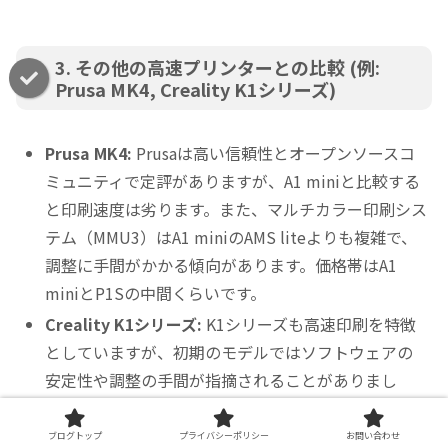
3. その他の高速プリンターとの比較 (例:
Prusa MK4, Creality K1シリーズ)
Prusa MK4:
Prusaは高い信頼性とオープンソースコ
ミュニティで定評がありますが、A1 miniと比較する
と印刷速度は劣ります。また、マルチカラー印刷シス
テム（MMU3）はA1 miniのAMS liteよりも複雑で、
調整に手間がかかる傾向があります。価格帯はA1
miniとP1Sの中間くらいです。
Creality K1シリーズ:
K1シリーズも高速印刷を特徴
としていますが、初期のモデルではソフトウェアの
安定性や調整の手間が指摘されることがありまし
た。A1 miniは、Bambu Labの成熟したソフトウェア
エコシステムと、高い安定性が強みです。マルチカラ
ブログトップ
プライバシーポリシー
お問い合わせ