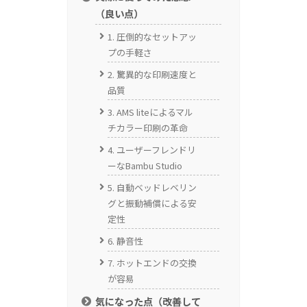
（良い点）
1. 圧倒的なセットアッ
プの手軽さ
2. 驚異的な印刷速度と
品質
3. AMS liteによるマル
チカラー印刷の革命
4. ユーザーフレンドリ
ーなBambu Studio
5. 自動ベッドレベリン
グと振動補償による安
定性
6. 静音性
7. ホットエンドの交換
が容易
気になった点（改善して